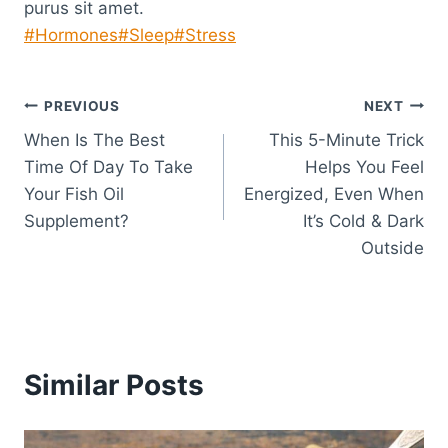
purus sit amet.
Post
#
Hormones
#
Sleep
#
Stress
Tags:
Post
PREVIOUS
NEXT
When Is The Best
This 5-Minute Trick
navigation
Time Of Day To Take
Helps You Feel
Your Fish Oil
Energized, Even When
Supplement?
It’s Cold & Dark
Outside
Similar Posts